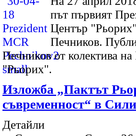
На 27 април 201
път първият Пр
Център "Рьорих
Печников. Публи
Печников от колектива н
"Рьорих".
Изложба „Пактът Рьор
съвременност“ в Сил
Детайли