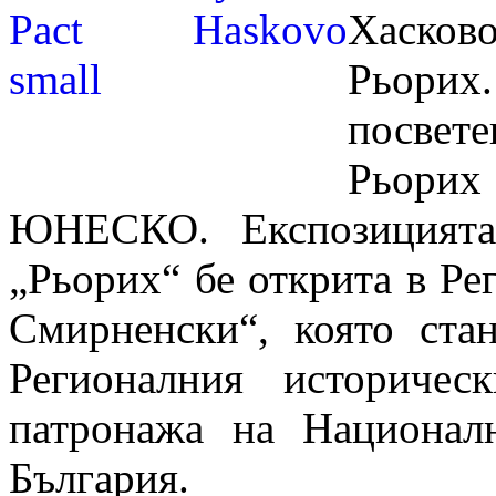
Хасково
Рьорих
посвете
Рьори
ЮНЕСКО. Експозицията
„Рьорих“ бе открита в Ре
Смирненски“, която ста
Регионалния историче
патронажа на Национа
България.