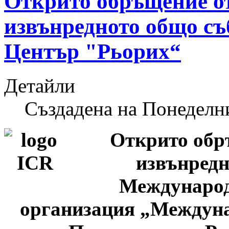
Открито обръщение от
извънредното общо с
Център "Рьорих“
Детайли
Създадена на Понеделн
Открито обр
извънредн
Международ
организация „Междун