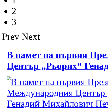
1
2
3
Prev
Next
В памет на първия Пре
Център „Рьорих“ Гена