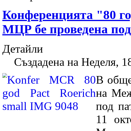
Конференцията "80 г
МЦР бе проведена п
Детайли
Създадена на Неделя, 
В обще
на Меж
под п
11 окт